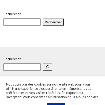
Rechercher
Rechercher
Rechercher
Nous utilisons des cookies sur notre site web pour vous
offrir une expérience plus pertinente en mémorisant vos
préférences et vos visites répétées. En cliquant sur
Accueil
Politique de confidentialité
Adhésion
Contacts
"Accepter", vous consentez à l'utilisation de TOUS les cookies.
SOS – Demande d’aide
Politique de confidentialité