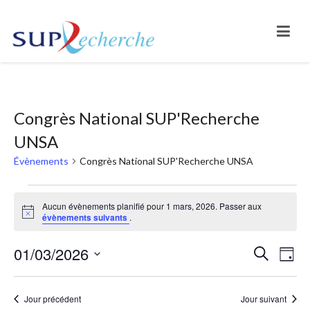
Congrès National SUP'Recherche
UNSA
Évènements
Congrès National SUP'Recherche UNSA
Évènements
Aucun évènements planifié pour 1 mars, 2026. Passer aux
Notice
évènements suivants
.
for
1
01/03/2026
Na
Reche
Recherche
Jour
mars,
Sélectionnez
de
et
une
2026
vu
Jour précédent
Jour suivant
naviga
date.