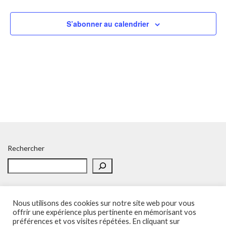
Év
de
S’abonner au calendrier
vues
Évène
Rechercher
Nous utilisons des cookies sur notre site web pour vous
offrir une expérience plus pertinente en mémorisant vos
préférences et vos visites répétées. En cliquant sur
Accueil
Politique de confidentialité
Adhésion
Contacts