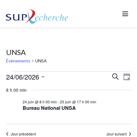
UNSA
Évènements
UNSA
Évènements
24/06/2026
Na
Reche
Recherche
Jour
Sélectionnez
de
for
et
8 h 00 min
une
vu
24
naviga
date.
24 juin @ 8 h 00 min
-
25 juin @ 17 h 00 min
Bureau National UNSA
Év
juin,
de
2026
vues
Évène
Jour précédent
Jour suivant