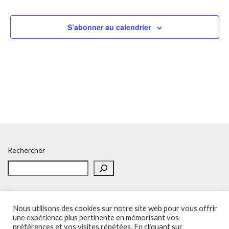
S’abonner au calendrier
Rechercher
Nous utilisons des cookies sur notre site web pour vous offrir
une expérience plus pertinente en mémorisant vos
Accueil
Politique de confidentialité
Adhésion
Contacts
préférences et vos visites répétées. En cliquant sur