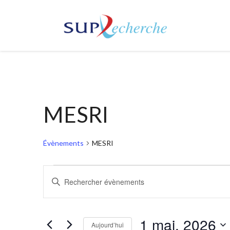
MESRI
Évènements
MESRI
Évènements
Recherche
Saisir
mot-
for
et
clé.
Rechercher
1 mai, 2026
1
navigation
Aujourd’hui
Évènements