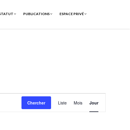
STATUT
PUBLICATIONS
ESPACE PRIVÉ
Navigation
Chercher
Liste
Mois
Jour
de
vues
Évènement