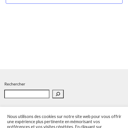
Rechercher
Nous utilisons des cookies sur notre site web pour vous offrir
une expérience plus pertinente en mémorisant vos
Accueil
Politique de confidentialité
Adhésion
Contacts
préférences et vos visites répétées. En cliquant sur