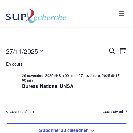
Évènements
27/11/2025
Na
Reche
Recherche
Jour
Sélectionnez
de
for
et
En cours
une
vu
naviga
27
date.
26 novembre, 2025 @ 8 h 00 min
-
27 novembre, 2025 @ 17 h
00 min
Év
de
novembre,
Bureau National UNSA
vues
2025
Évène
Jour précédent
Jour suivant
S’abonner au calendrier