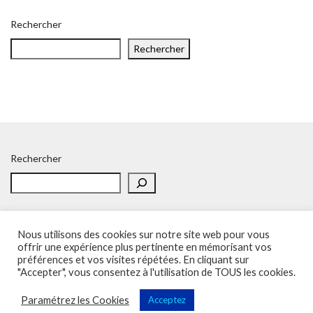
Rechercher
Rechercher
Rechercher
Nous utilisons des cookies sur notre site web pour vous
offrir une expérience plus pertinente en mémorisant vos
préférences et vos visites répétées. En cliquant sur
Accueil
Politique de confidentialité
Adhésion
Contacts
"Accepter", vous consentez à l'utilisation de TOUS les cookies.
SOS – Demande d’aide
Politique de confidentialité
Paramétrez les Cookies
Acceptez
Sup'Recherche - UNSA 2023 (illustrations de Freepik)
Vega Wordpress Theme by
LyraThemes