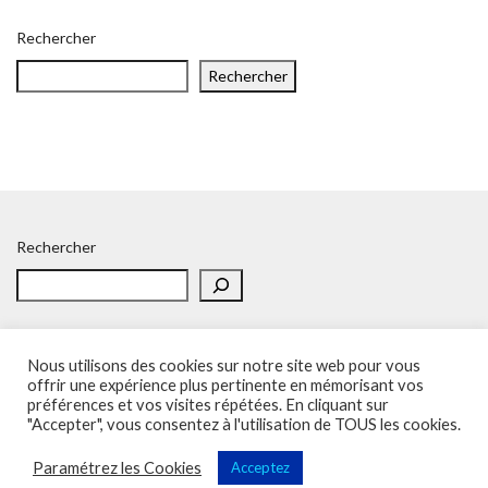
Rechercher
Rechercher
Rechercher
Nous utilisons des cookies sur notre site web pour vous
offrir une expérience plus pertinente en mémorisant vos
préférences et vos visites répétées. En cliquant sur
Accueil
Politique de confidentialité
Adhésion
Contacts
"Accepter", vous consentez à l'utilisation de TOUS les cookies.
SOS – Demande d’aide
Politique de confidentialité
Paramétrez les Cookies
Acceptez
Sup'Recherche - UNSA 2023 (illustrations de Freepik)
Vega Wordpress Theme by
LyraThemes