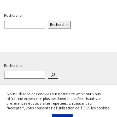
Rechercher
Rechercher
Rechercher
Nous utilisons des cookies sur notre site web pour vous
offrir une expérience plus pertinente en mémorisant vos
préférences et vos visites répétées. En cliquant sur
Accueil
Politique de confidentialité
Adhésion
Contacts
"Accepter", vous consentez à l'utilisation de TOUS les cookies.
SOS – Demande d’aide
Politique de confidentialité