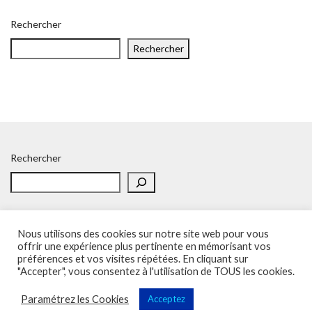
Rechercher
Rechercher
Rechercher
Nous utilisons des cookies sur notre site web pour vous
offrir une expérience plus pertinente en mémorisant vos
préférences et vos visites répétées. En cliquant sur
Accueil
Politique de confidentialité
Adhésion
Contacts
"Accepter", vous consentez à l'utilisation de TOUS les cookies.
SOS – Demande d’aide
Politique de confidentialité
Paramétrez les Cookies
Acceptez
Sup'Recherche - UNSA 2023 (illustrations de Freepik)
Vega Wordpress Theme by
LyraThemes