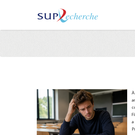
À
a
c
F
a
P