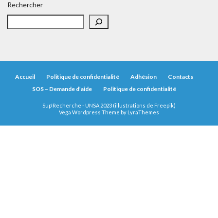
Rechercher
Accueil
Politique de confidentialité
Adhésion
Contacts
SOS – Demande d’aide
Politique de confidentialité
Sup'Recherche - UNSA 2023 (illustrations de Freepik)
Vega Wordpress Theme by
LyraThemes