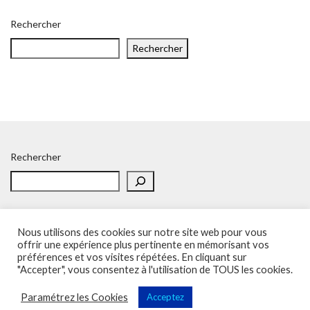
Rechercher
Rechercher
Rechercher
Nous utilisons des cookies sur notre site web pour vous
offrir une expérience plus pertinente en mémorisant vos
préférences et vos visites répétées. En cliquant sur
Accueil
Politique de confidentialité
Adhésion
Contacts
"Accepter", vous consentez à l'utilisation de TOUS les cookies.
SOS – Demande d’aide
Politique de confidentialité
Paramétrez les Cookies
Acceptez
Sup'Recherche - UNSA 2023 (illustrations de Freepik)
Vega Wordpress Theme by
LyraThemes