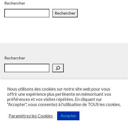
Rechercher
Rechercher
Rechercher
Nous utilisons des cookies sur notre site web pour vous
offrir une expérience plus pertinente en mémorisant vos
préférences et vos visites répétées. En cliquant sur
Accueil
Politique de confidentialité
Adhésion
Contacts
"Accepter", vous consentez à l'utilisation de TOUS les cookies.
SOS – Demande d’aide
Politique de confidentialité
Paramétrez les Cookies
Acceptez
Sup'Recherche - UNSA 2023 (illustrations de Freepik)
Vega Wordpress Theme by
LyraThemes