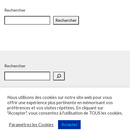
Rechercher
Rechercher
Rechercher
Nous utilisons des cookies sur notre site web pour vous
offrir une expérience plus pertinente en mémorisant vos
préférences et vos visites répétées. En cliquant sur
Accueil
Politique de confidentialité
Adhésion
Contacts
"Accepter", vous consentez à l'utilisation de TOUS les cookies.
SOS – Demande d’aide
Politique de confidentialité
Paramétrez les Cookies
Acceptez
Sup'Recherche - UNSA 2023 (illustrations de Freepik)
Vega Wordpress Theme by
LyraThemes