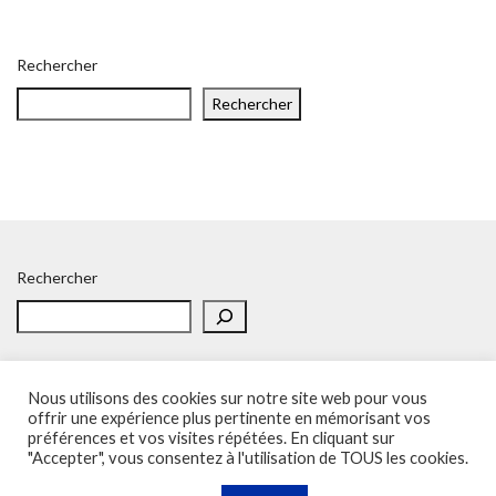
Rechercher
Rechercher
Rechercher
Nous utilisons des cookies sur notre site web pour vous
offrir une expérience plus pertinente en mémorisant vos
préférences et vos visites répétées. En cliquant sur
Accueil
Politique de confidentialité
Adhésion
Contacts
"Accepter", vous consentez à l'utilisation de TOUS les cookies.
SOS – Demande d’aide
Politique de confidentialité