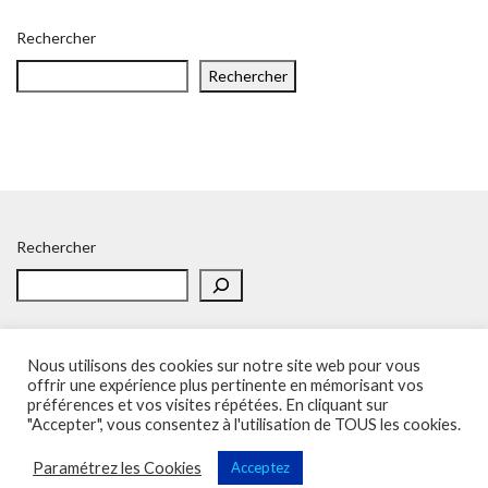
Rechercher
Rechercher
Rechercher
Nous utilisons des cookies sur notre site web pour vous
offrir une expérience plus pertinente en mémorisant vos
préférences et vos visites répétées. En cliquant sur
Accueil
Politique de confidentialité
Adhésion
Contacts
"Accepter", vous consentez à l'utilisation de TOUS les cookies.
SOS – Demande d’aide
Politique de confidentialité
Paramétrez les Cookies
Acceptez
Sup'Recherche - UNSA 2023 (illustrations de Freepik)
Vega Wordpress Theme by
LyraThemes