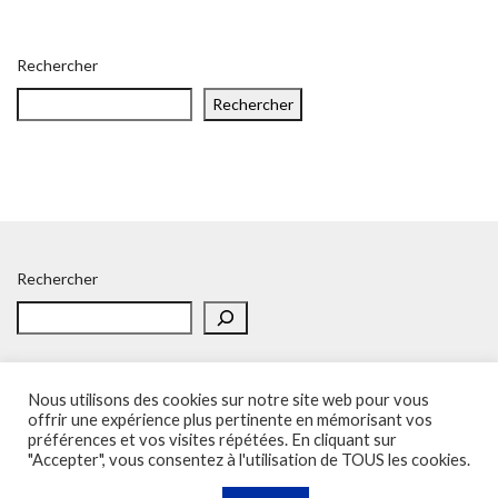
Rechercher
Rechercher
Rechercher
Nous utilisons des cookies sur notre site web pour vous
offrir une expérience plus pertinente en mémorisant vos
préférences et vos visites répétées. En cliquant sur
Accueil
Politique de confidentialité
Adhésion
Contacts
"Accepter", vous consentez à l'utilisation de TOUS les cookies.
SOS – Demande d’aide
Politique de confidentialité