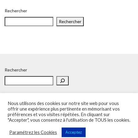
Rechercher
Rechercher
Rechercher
Nous utilisons des cookies sur notre site web pour vous
offrir une expérience plus pertinente en mémorisant vos
préférences et vos visites répétées. En cliquant sur
Accueil
Politique de confidentialité
Adhésion
Contacts
"Accepter", vous consentez à l'utilisation de TOUS les cookies.
SOS – Demande d’aide
Politique de confidentialité
Paramétrez les Cookies
Acceptez
Sup'Recherche - UNSA 2023 (illustrations de Freepik)
Vega Wordpress Theme by
LyraThemes