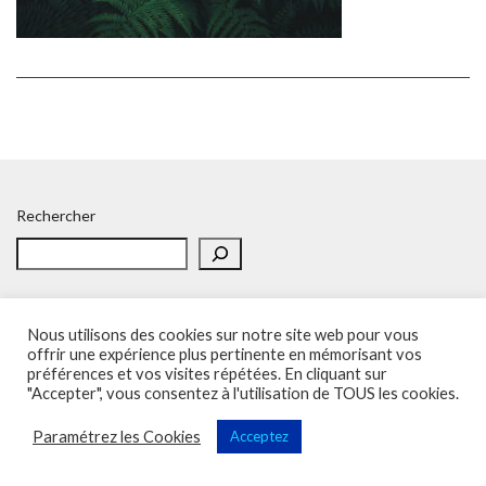
Rechercher
Nous utilisons des cookies sur notre site web pour vous
offrir une expérience plus pertinente en mémorisant vos
préférences et vos visites répétées. En cliquant sur
Accueil
Politique de confidentialité
Adhésion
Contacts
"Accepter", vous consentez à l'utilisation de TOUS les cookies.
SOS – Demande d’aide
Politique de confidentialité
Paramétrez les Cookies
Acceptez
Sup'Recherche - UNSA 2023 (illustrations de Freepik)
Vega Wordpress Theme by
LyraThemes