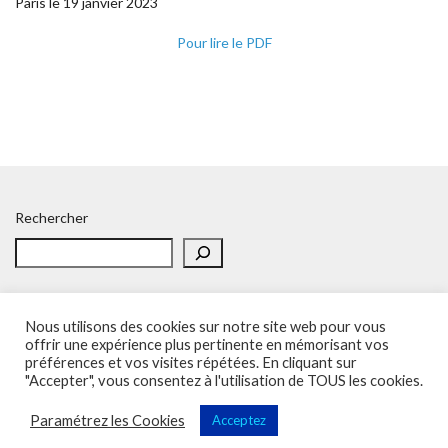
Paris le 19 janvier 2023
Pour lire le PDF
Rechercher
Nous utilisons des cookies sur notre site web pour vous
offrir une expérience plus pertinente en mémorisant vos
préférences et vos visites répétées. En cliquant sur
Accueil
Politique de confidentialité
Adhésion
Contacts
"Accepter", vous consentez à l'utilisation de TOUS les cookies.
SOS – Demande d’aide
Politique de confidentialité
Paramétrez les Cookies
Acceptez
Sup'Recherche - UNSA 2023 (illustrations de Freepik)
Vega Wordpress Theme by
LyraThemes