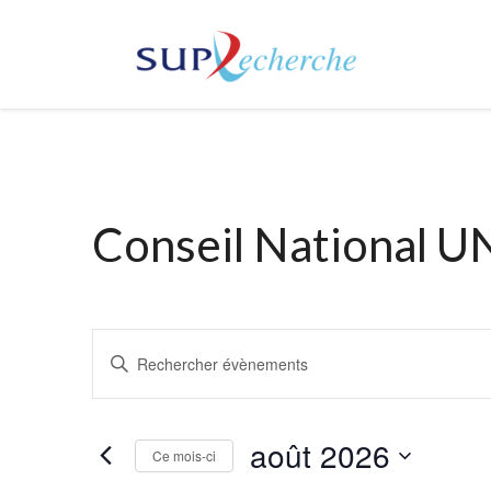
Conseil National U
Recherche
Saisir
mot-
et
clé.
Rechercher
août 2026
navigation
Ce mois-ci
Évènements
par
Sélectionnez