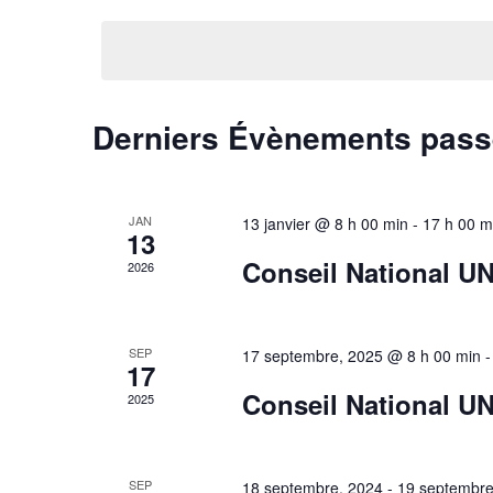
de
mot-
une
clé.
date.
vues
Évènements
Derniers Évènements pas
Calendrier
de
JAN
13 janvier @ 8 h 00 min
-
17 h 00 m
Évènements
13
Conseil National U
2026
SEP
17 septembre, 2025 @ 8 h 00 min
17
Conseil National U
2025
SEP
18 septembre, 2024
-
19 septembre