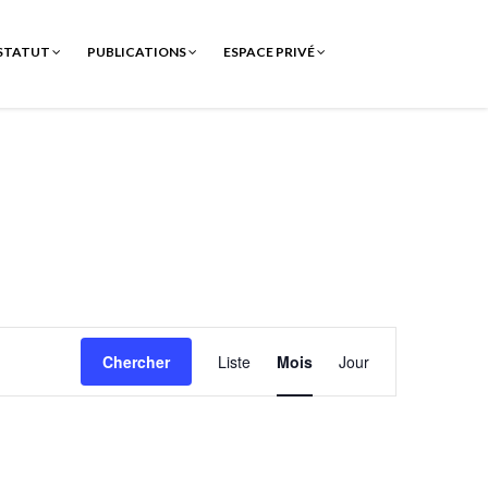
STATUT
PUBLICATIONS
ESPACE PRIVÉ
Navigation
Chercher
Liste
Mois
Jour
de
vues
Évènement