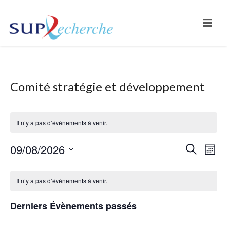
Comité stratégie et développement
Il n’y a pas d’évènements à venir.
09/08/2026
Na
Reche
Recherche
Mois
Sélectionnez
de
et
Calendrier
une
Il n’y a pas d’évènements à venir.
vu
naviga
date.
de
Év
Derniers Évènements passés
de
Évènements