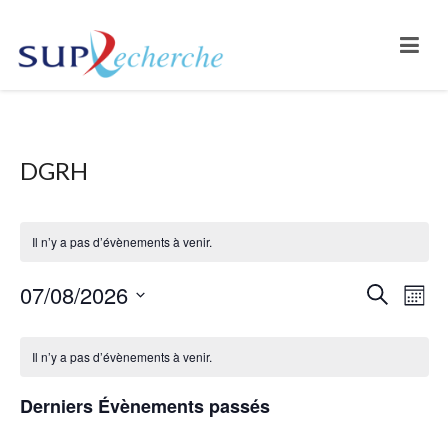
DGRH
Il n’y a pas d’évènements à venir.
07/08/2026
Na
Reche
Recherche
Mois
Sélectionnez
de
et
Calendrier
une
Il n’y a pas d’évènements à venir.
vu
naviga
date.
de
Év
Derniers Évènements passés
de
Évènements