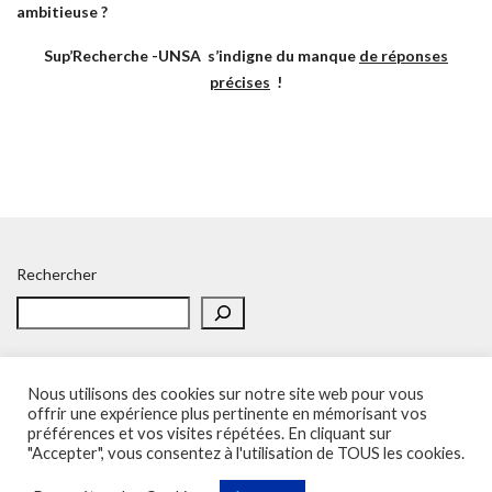
ambitieuse ?
Sup’Recherche -UNSA s’indigne du manque
de réponses
précises
!
Rechercher
Nous utilisons des cookies sur notre site web pour vous
offrir une expérience plus pertinente en mémorisant vos
préférences et vos visites répétées. En cliquant sur
Accueil
Politique de confidentialité
Adhésion
Contacts
"Accepter", vous consentez à l'utilisation de TOUS les cookies.
SOS – Demande d’aide
Politique de confidentialité