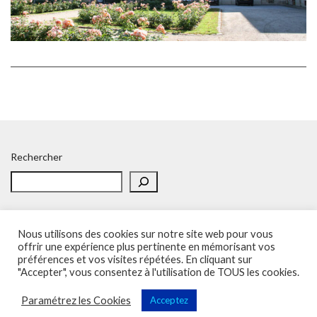
Rechercher
Nous utilisons des cookies sur notre site web pour vous
offrir une expérience plus pertinente en mémorisant vos
préférences et vos visites répétées. En cliquant sur
Accueil
Politique de confidentialité
Adhésion
Contacts
"Accepter", vous consentez à l'utilisation de TOUS les cookies.
SOS – Demande d’aide
Politique de confidentialité
Paramétrez les Cookies
Acceptez
Sup'Recherche - UNSA 2023 (illustrations de Freepik)
Vega Wordpress Theme by
LyraThemes