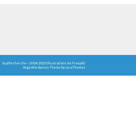
Sup'Recherche - UNSA 2023 (illustrations de Freepik)
Vega Wordpress Theme by
LyraThemes