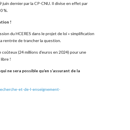
juin dernier par la CP-CNU. Il divise en effet par
10 %.
tion !
sion du HCERES dans le projet de loi « simplification
la rentrée de trancher la question.
e coûteux (24 millions d’euros en 2024) pour une
libre !
ui ne sera possible qu’en s’assurant de la
-recherche-et-de-l-enseignement-