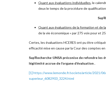
Quant aux évaluations individuelles
, le calen
deux le temps de la procédure de qualificatio
Sup’R
Quant aux évaluations de la formation et de l
de la vie économique » par 275 voix pour et 252
Certes, les évaluations HCERES ont pu être critiquée
efficacité mise en cause par la Cour des comptes e
Sup’Recherche-UNSA préconise de refondre les éval
légitimité accrue de l’organe d’évaluation .
[1]
https://www.lemonde.fr/societe/article/2021/06
superieur_6082903_3224.html