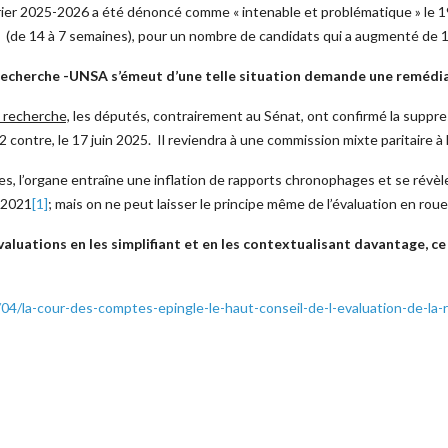
drier 2025-2026 a été dénoncé comme « intenable et problématique » le 19 
n (de 14 à 7 semaines), pour un nombre de candidats qui a augmenté de 
echerche -UNSA s’émeut d’une telle situation demande une remédia
a recherche,
les députés, contrairement au Sénat, ont confirmé la suppres
 contre, le 17 juin 2025. Il reviendra à une commission mixte paritaire à 
s, l’organe entraîne une inflation de rapports chronophages et se révèl
n 2021
[1]
; mais on ne peut laisser le principe même de l’évaluation en roue 
uations en les simplifiant et en les contextualisant davantage, ce q
/04/la-cour-des-comptes-epingle-le-haut-conseil-de-l-evaluation-de-la