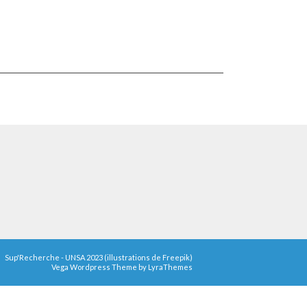
Sup'Recherche - UNSA 2023 (illustrations de Freepik)
Vega Wordpress Theme by
LyraThemes