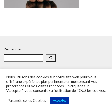
Rechercher
Nous utilisons des cookies sur notre site web pour vous
offrir une expérience plus pertinente en mémorisant vos
préférences et vos visites répétées. En cliquant sur
Accueil
Politique de confidentialité
Adhésion
Contacts
"Accepter", vous consentez à l'utilisation de TOUS les cookies.
SOS – Demande d’aide
Politique de confidentialité
Paramétrez les Cookies
Acceptez
Sup'Recherche - UNSA 2023 (illustrations de Freepik)
Vega Wordpress Theme by
LyraThemes