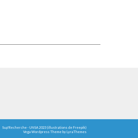
Sup'Recherche - UNSA 2023 (illustrations de Freepik)
Vega Wordpress Theme by
LyraThemes