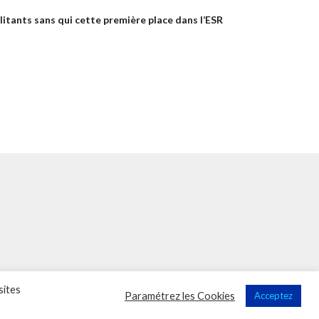
itants sans qui cette première place dans l’ESR
sites
Sup'Recherche - UNSA 2023 (illustrations de Freepik)
Paramétrez les Cookies
Acceptez
Vega Wordpress Theme by
LyraThemes