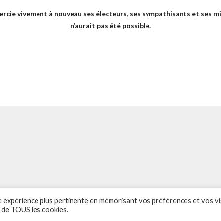
cie vivement à nouveau ses électeurs, ses sympathisants et ses mil
n’aurait pas été possible.
ne expérience plus pertinente en mémorisant vos préférences et vos vi
ontacts
SOS – Demande d’aide
Politique de confidentialité
n de TOUS les cookies.