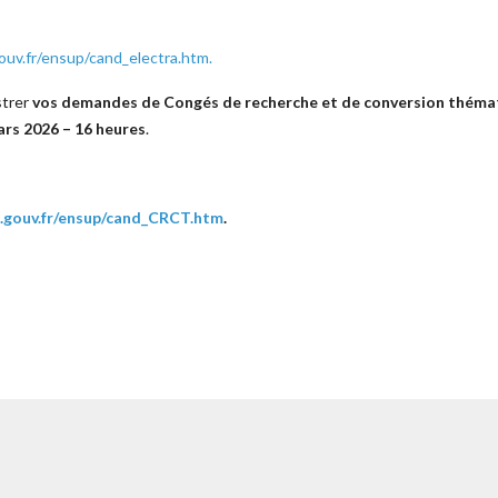
uv.fr/ensup/cand_electra.htm.
strer
vos demandes de Congés de recherche et de conversion thém
ars 2026 – 16 heures
.
.gouv.fr/ensup/cand_CRCT.htm
.