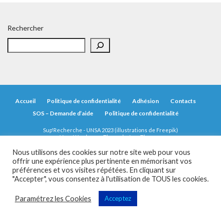
Rechercher
Accueil
Politique de confidentialité
Adhésion
Contacts
SOS – Demande d’aide
Politique de confidentialité
Sup'Recherche - UNSA 2023 (illustrations de Freepik)
Vega Wordpress Theme by
LyraThemes
Nous utilisons des cookies sur notre site web pour vous
offrir une expérience plus pertinente en mémorisant vos
préférences et vos visites répétées. En cliquant sur
"Accepter", vous consentez à l'utilisation de TOUS les cookies.
Paramétrez les Cookies
Acceptez