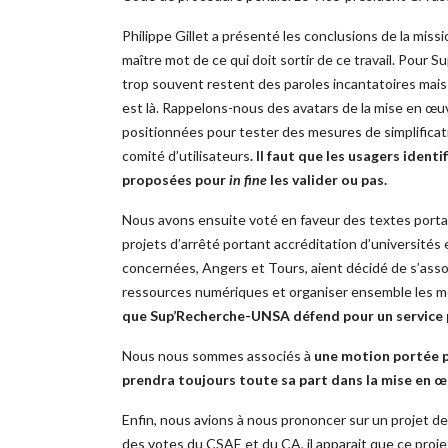
Philippe Gillet a présenté les conclusions de la missio
maître mot de ce qui doit sortir de ce travail. Pour 
trop souvent restent des paroles incantatoires mais 
est là. Rappelons-nous des avatars de la mise en œu
positionnées pour tester des mesures de simplificat
comité d’utilisateurs
. Il faut que les usagers identi
proposées pour
in fine
les valider ou pas.
Nous avons ensuite voté en faveur des textes portan
projets d’arrêté portant accréditation d’universités 
concernées, Angers et Tours, aient décidé de s’asso
ressources numériques et organiser ensemble les me
que Sup’Recherche-UNSA défend pour un service pu
Nous nous sommes associés à
une motion portée p
prendra toujours toute sa part dans la mise en œ
Enfin, nous avions à nous prononcer sur un projet d
des votes du CSAE et du CA, il apparait que ce proje