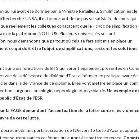
n qui lui avait été donnée par la Ministre Retailleau. Simplification est le
Sup’Recherche-UNSA, il est important de ne pas se satisfaire de mots qui
que réellement les collègues constatent que le « choc de simplification 
vre de la plateforme NOTILUS. Plusieurs universités se sont
ion, nous demandons que partout où cela se fera soit mis en place un
fient ce qui doit être l’objet de simplifications, testent les solutions
t sur trois formations de BTS qui seront également présentés en Conseil
en vue de la délivrance du diplôme d’Etat d’infirmier en pratique avancée
cier dans la délivrance de ce diplôme. Elles vont mettre en place un co
ntions urgence, oncologie, néphrologie et psychiatrie.
Un exemple de c
blic d’État de l’ESR.
ar la FAGE demandant l’accentuation de la lutte contre les violenc
uvre de cette lutte.
e décret modifiant portant création de l’Université Côte d’Azur et appro
t est soutenu par les collègues qui auront à le mettre en œuvre
. Compte