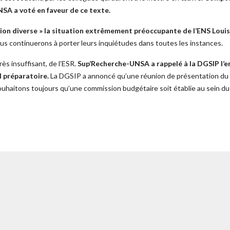
NSA a voté en faveur de ce texte.
ion diverse » la situation extrêmement préoccupante de l’ENS Louis
s continuerons à porter leurs inquiétudes dans toutes les instances.
s insuffisant, de l’ESR.
Sup’Recherche-UNSA a rappelé à la DGSIP l’eng
l préparatoire.
La DGSIP a annoncé qu’une réunion de présentation du Bud
uhaitons toujours qu’une commission budgétaire soit établie au sein d