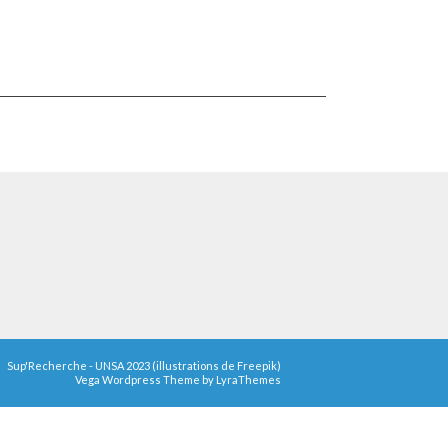
Sup'Recherche - UNSA 2023 (illustrations de Freepik)
Vega Wordpress Theme by
LyraThemes