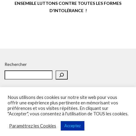
ENSEMBLE LUTTONS CONTRE TOUTES LES FORMES
D’INTOL
RANCE !
É
Rechercher
Nous utilisons des cookies sur notre site web pour vous
offrir une expérience plus pertinente en mémorisant vos
préférences et vos visites répétées. En cliquant sur
Accueil
Politique de confidentialité
Adhésion
Contacts
"Accepter", vous consentez à l'utilisation de TOUS les cookies.
SOS – Demande d’aide
Politique de confidentialité
Paramétrez les Cookies
Acceptez
Sup'Recherche - UNSA 2023 (illustrations de Freepik)
Vega Wordpress Theme by
LyraThemes