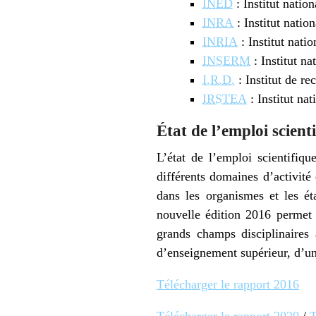
INED
: Institut nati
INRA
: Institut nati
INRIA
: Institut nati
INSERM
: Institut na
I.R.D.
: Institut de r
IRSTEA
: Institut na
État de l’emploi scient
L’état de l’emploi scientifiq
différents domaines d’activité
dans les organismes et les ét
nouvelle édition 2016 permet 
grands champs disciplinaires
d’enseignement supérieur, d’un
Télécharger le rapport 2016
Télécharger le rapport 2020
/
T