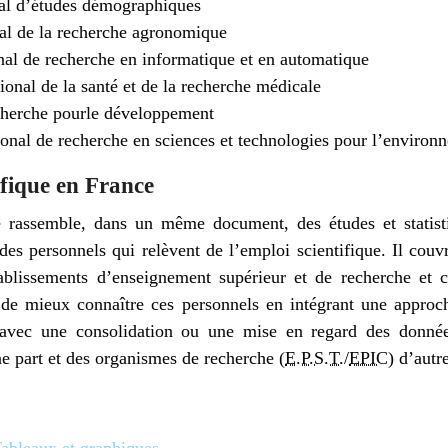
onal d’études démographiques
onal de la recherche agronomique
onal de recherche en informatique et en automatique
tional de la santé et de la recherche médicale
echerche pourle développement
tional de recherche en sciences et technologies pour l’environn
ifique en France
ue rassemble, dans un même document, des études et statisti
 des personnels qui relèvent de l’emploi scientifique. Il couv
ablissements d’enseignement supérieur et de recherche et ce
de mieux connaître ces personnels en intégrant une approch
 avec une consolidation ou une mise en regard des donné
e part et des organismes de recherche (
E.P.S.T.
/
EPIC
) d’autre
ableaux et graphiques