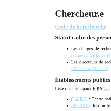
Chercheur.e
Code de la recherche
Statut cadre des perso
Les chargés de reche
recherche (Articles 
Les directeurs de re
R422-29 à R422-49)
Établissements publics 
Liste des principaux
E.P.S.T. :
C.N.R.S.
: Centre nati
IFSTTAR
: Institut f