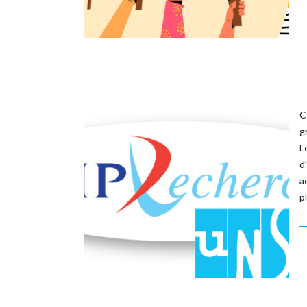
C
g
L
d
a
p