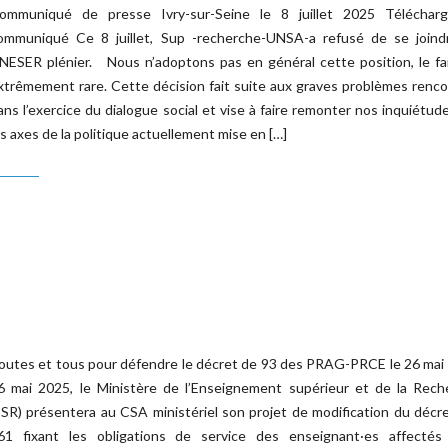
ommuniqué de presse Ivry-sur-Seine le 8 juillet 2025 Télécharg
ommuniqué Ce 8 juillet, Sup -recherche-UNSA-a refusé de se joind
NESER plénier. Nous n’adoptons pas en général cette position, le fa
xtrêmement rare. Cette décision fait suite aux graves problèmes renc
ans l’exercice du dialogue social et vise à faire remonter nos inquiétud
es axes de la politique actuellement mise en […]
outes et tous pour défendre le décret de 93 des PRAG-PRCE le 26 mai
6 mai 2025, le Ministère de l’Enseignement supérieur et de la Rech
ESR) présentera au CSA ministériel son projet de modification du décr
61 fixant les obligations de service des enseignant·es affectés