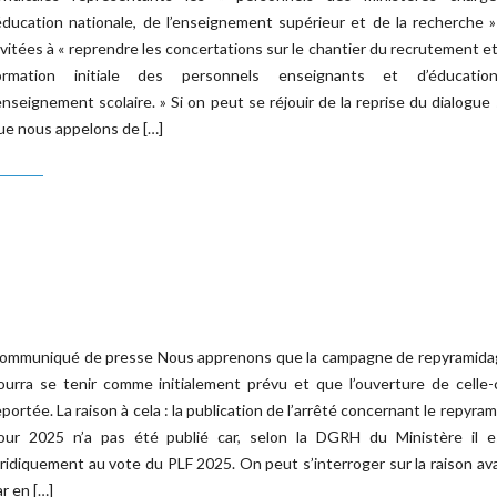
’éducation nationale, de l’enseignement supérieur et de la recherche 
nvitées à « reprendre les concertations sur le chantier du recrutement et
ormation initiale des personnels enseignants et d’éducati
’enseignement scolaire. » Si on peut se réjouir de la reprise du dialogue 
ue nous appelons de […]
ommuniqué de presse Nous apprenons que la campagne de repyramida
ourra se tenir comme initialement prévu et que l’ouverture de celle-
eportée. La raison à cela : la publication de l’arrêté concernant le repyra
our 2025 n’a pas été publié car, selon la DGRH du Ministère il es
uridiquement au vote du PLF 2025. On peut s’interroger sur la raison a
ar en […]