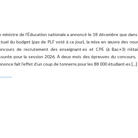
e ministre de l’Éducation nationale a annoncé le 18 décembre que dans 
ctuel du budget (pas de PLF voté à ce jour), la mise en œuvre des no
oncours de recrutement des enseignant·es et CPE (à Bac+3) n’étai
ssurée pour la session 2026. À deux mois des épreuves du concours, 
nnonce fait l’effet d’un coup de tonnerre pour les 88 000 étudiant·es […]