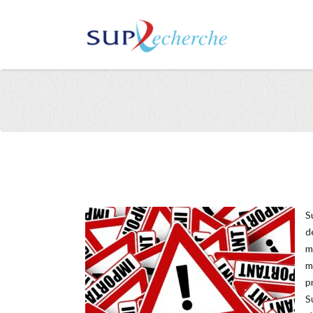
S
d
m
m
p
S