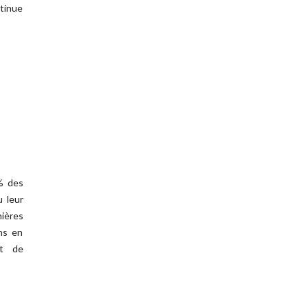
tinue
% des
u leur
ières
ns en
et de