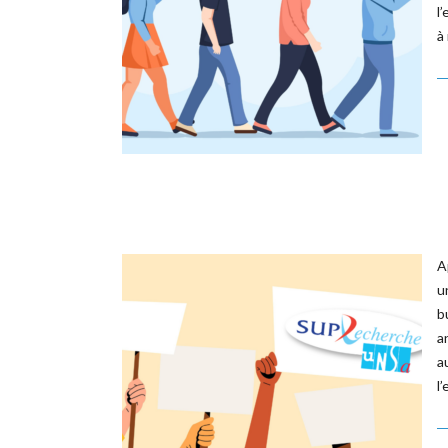
l
à
A
u
b
a
a
l