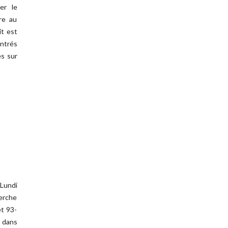
er le
re au
it est
ontrés
es sur
 Lundi
erche
et 93-
 dans