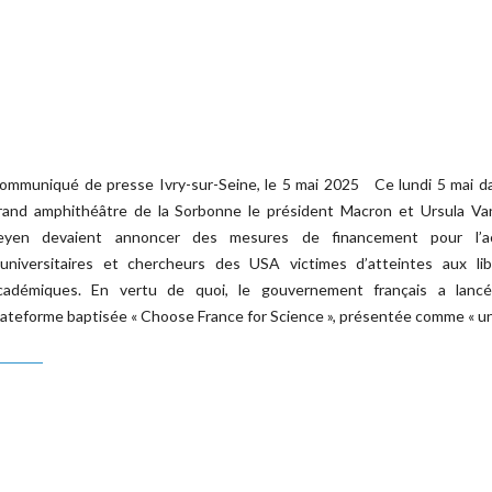
ommuniqué de presse Ivry-sur-Seine, le 5 mai 2025 Ce lundi 5 mai da
rand amphithéâtre de la Sorbonne le président Macron et Ursula Va
eyen devaient annoncer des mesures de financement pour l’ac
’universitaires et chercheurs des USA victimes d’atteintes aux lib
cadémiques. En vertu de quoi, le gouvernement français a lanc
lateforme baptisée « Choose France for Science », présentée comme « un