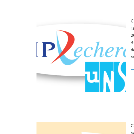
C
l
2
B
d
s
C
s