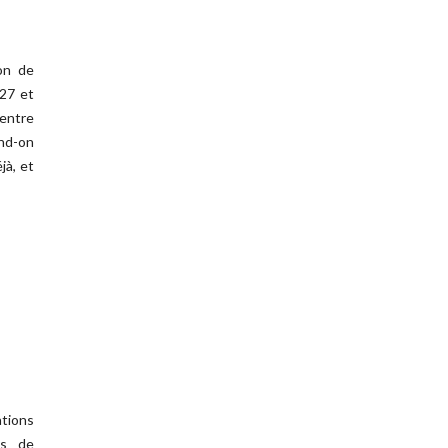
on de
027 et
entre
end-on
jà, et
tions
és de