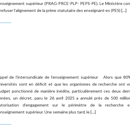
’enseignement supérieur (PRAG-PRCE-PLP- PEPS-PE). Le Ministère con
 refuser l’alignement de la prime statutaire des enseignant·es (PES) […]
ppel de l’intersyndicale de l’enseignement supérieur Alors que 80
niversités sont en déficit et que les organismes de recherche ont v
udget ponctionné de manière inédite, particulièrement ces deux dern
nnées, un décret, paru le 26 avril 2025 a annulé près de 500 millio
utorisation d’engagement sur le périmètre de la recherche 
’enseignement supérieur. Une semaine plus tard, le […]