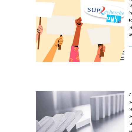
l
i
f
l
q
C
p
r
p
j
c