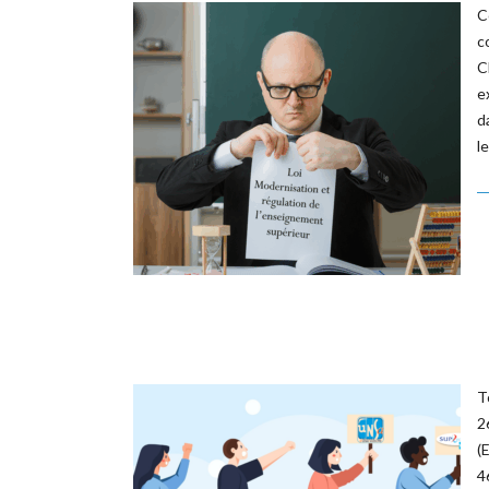
C
c
C
e
d
l
T
2
(
4