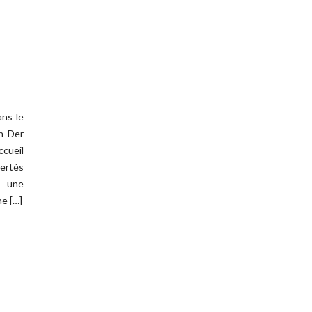
ns le
n Der
cueil
ertés
é une
e […]