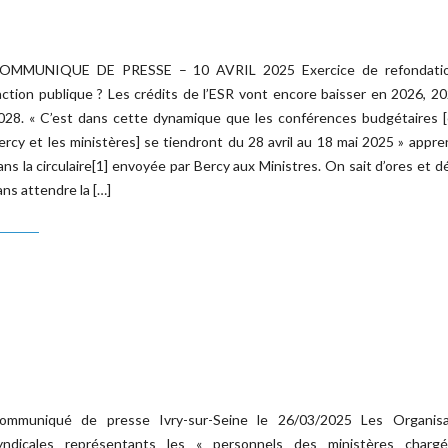
OMMUNIQUE DE PRESSE – 10 AVRIL 2025 Exercice de refondati
’action publique ? Les crédits de l’ESR vont encore baisser en 2026, 2
028. « C’est dans cette dynamique que les conférences budgétaires [
ercy et les ministères] se tiendront du 28 avril au 18 mai 2025 » appr
ans la circulaire[1] envoyée par Bercy aux Ministres. On sait d’ores et dé
ans attendre la […]
ommuniqué de presse Ivry-sur-Seine le 26/03/2025 Les Organisa
yndicales représentants les « personnels des ministères charg