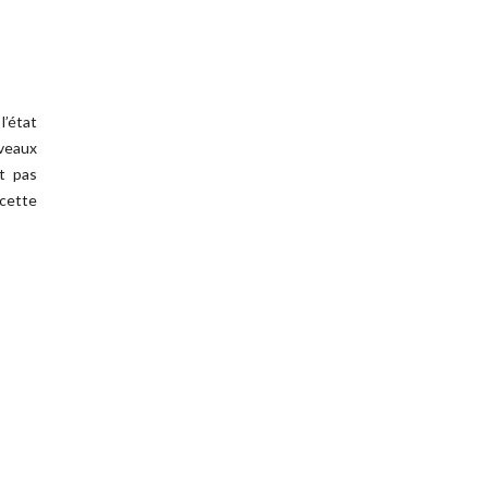
l’état
uveaux
t pas
cette