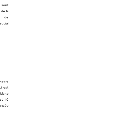
» sont
 de la
on de
social
ge ne
ci est
midage
t lié
vancée