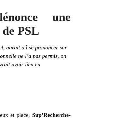
énonce une
s de PSL
el,
aurait dû
se prononcer sur
tionnelle ne l’a pas permis,
on
rait avoir lieu en
ieux et place,
Sup’Recherche-