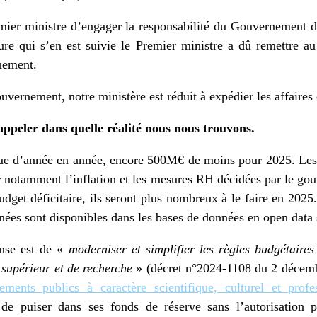
mier ministre d’engager la responsabilité du Gouvernement d
re qui s’en est suivie le Premier ministre a dû remettre au
nement.
vernement, notre ministère est réduit à expédier les affaires
peler dans quelle réalité nous nous trouvons.
e d’année en année, encore 500M€ de moins pour 2025. Les é
 notamment l’inflation et les mesures RH décidées par le g
dget déficitaire, ils seront plus nombreux à le faire en 2025
onnées sont disponibles dans les bases de données en open data
onse est de «
moderniser et simplifier les règles budgétaires
supérieur et de recherche
» (décret n°2024-1108 du 2 déce
ements publics à caractère scientifique, culturel et profe
 de puiser dans ses fonds de réserve sans l’autorisation p