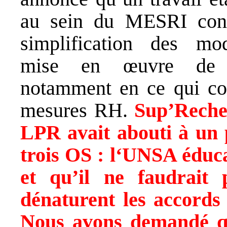
au sein du MESRI conc
simplification des mo
mise en œuvre de
notamment en ce qui co
mesures RH.
Sup’Rech
LPR a
vait
abouti à un 
trois OS :
l
‘UNSA éduca
et qu’
il ne faudrait 
dénaturent les accords 
Nous avons demandé
q