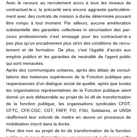
Avec le recours au recru­te­ment accru à tous les niveaux de
contrac­tuel-le-s, la pré­ca­rité sera encore aggra­vée par­ti­cu­liè­re­
ment avec des contrats de mis­sion à durée déter­mi­née pou­vant
être rompu à tout moment. Par ailleurs, aucune amé­lio­ra­tion
sub­stan­tielle des garan­ties col­lec­ti­ves ni sécu­ri­sa­tion des par­
cours pro­fes­sion­nels n’est envi­sagé pour les contrac­tuel-le-s
pas plus qu’un enca­dre­ment plus strict des condi­tions de recru­
te­ment et de for­ma­tion. De plus, c’est l’égalité d’accès aux
emplois publics et les garan­ties de neu­tra­lité de l’agent public
qui sont mena­cées.
Après des com­mu­ni­qués uni­tai­res, après des délais de consul­
ta­tions des ins­tan­ces supé­rieu­res de la Fonction publi­que peu
res­pec­tueu­ses d’un dia­lo­gue social de qua­lité, après que toutes
les orga­ni­sa­tions repré­sen­ta­ti­ves de la Fonction publi­que aient
donné un avis défa­vo­ra­ble au projet de loi dit de trans­for­ma­tion
de la fonc­tion publi­que, les orga­ni­sa­tions syn­di­ca­les CFDT,
CFTC, CFE-CGC, CGT, FAFP, FO, FSU, Solidaires, et UNSA
réaf­fir­ment leur volonté de mettre en œuvre un pro­ces­sus de
mobi­li­sa­tion ins­crit dans la durée.
Pour dire non au projet de loi de trans­for­ma­tion de la fonc­tion