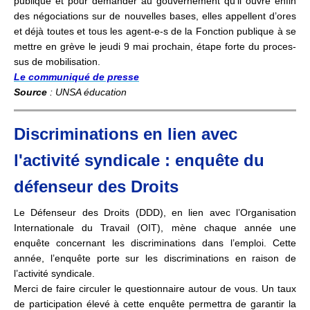
publi­que et pour deman­der au gou­ver­ne­ment qu’il ouvre enfin
des négo­cia­tions sur de nou­vel­les bases, elles appel­lent d’ores
et déjà toutes et tous les agent-e-s de la Fonction publi­que à se
mettre en grève le jeudi 9 mai pro­chain, étape forte du pro­ces­
sus de mobi­li­sa­tion.
Le communiqué de presse
Source
: UNSA éducation
Discriminations en lien avec
l'activité syndicale : enquête du
défenseur des Droits
Le Défenseur des Droits (DDD), en lien avec l’Organisation
Internationale du Travail (OIT), mène chaque année une
enquête concernant les discriminations dans l’emploi. Cette
année, l’enquête porte sur les discriminations en raison de
l’activité syndicale.
Merci de faire circuler le questionnaire autour de vous. Un taux
de participation élevé à cette enquête permettra de garantir la