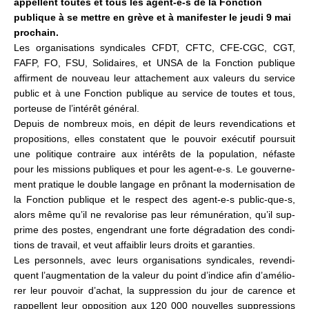
appellent toutes et tous les agent-e-s de la Fonction
publique à se mettre en grève et à manifester le jeudi 9 mai
prochain.
Les orga­ni­sa­tions syn­di­ca­les CFDT, CFTC, CFE-CGC, CGT,
FAFP, FO, FSU, Solidaires, et UNSA de la Fonction publi­que
affir­ment de nou­veau leur atta­che­ment aux valeurs du ser­vice
public et à une Fonction publi­que au ser­vice de toutes et tous,
por­teuse de l’inté­rêt géné­ral.
Depuis de nom­breux mois, en dépit de leurs reven­di­ca­tions et
pro­po­si­tions, elles cons­ta­tent que le pou­voir exé­cu­tif pour­suit
une poli­ti­que contraire aux inté­rêts de la popu­la­tion, néfaste
pour les mis­sions publi­ques et pour les agent-e-s. Le gou­ver­ne­
ment pra­ti­que le double lan­gage en prô­nant la moder­ni­sa­tion de
la Fonction publi­que et le res­pect des agent-e-s public-que-s,
alors même qu’il ne reva­lo­rise pas leur rému­né­ra­tion, qu’il sup­
prime des postes, engen­drant une forte dégra­da­tion des condi­
tions de tra­vail, et veut affai­blir leurs droits et garan­ties.
Les per­son­nels, avec leurs orga­ni­sa­tions syn­di­ca­les, reven­di­
quent l’aug­men­ta­tion de la valeur du point d’indice afin d’amé­lio­
rer leur pou­voir d’achat, la sup­pres­sion du jour de carence et
rap­pel­lent leur oppo­si­tion aux 120 000 nou­vel­les sup­pres­sions