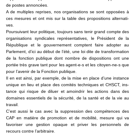
de postes annon­cées.
A de mul­ti­ples repri­ses, nos orga­ni­sa­tions se sont oppo­sées à
ces mesu­res et ont mis sur la table des pro­po­si­tions alter­na­ti­
ves.
Poursuivant leur poli­ti­que, tou­jours sans tenir grand compte des
orga­ni­sa­tions syn­di­ca­les repré­sen­ta­ti­ves, le Président de la
République et le gou­ver­ne­ment comp­tent faire adop­ter au
Parlement, d’ici au début de l’été, une loi dite de trans­for­ma­tion
de la fonc­tion publi­que dont nombre de dis­po­si­tions ont une
portée très grave tant pour les agent-e-s et les citoyen-ne-s que
pour l’avenir de la Fonction publi­que.
Il en est ainsi, par exem­ple, de la mise en place d’une ins­tance
unique en lieu et place des comi­tés tech­ni­ques et CHSCT, ins­
tance qui risque de diluer et amoin­drir les actions dans des
domai­nes essen­tiels de la sécu­rité, de la santé et de la vie au
tra­vail.
C’est aussi le cas avec la sup­pres­sion des com­pé­ten­ces des
CAP en matière de pro­mo­tion et de mobi­lité, mesure qui va
favo­ri­ser une ges­tion opaque et priver les per­son­nels de
recours contre l’arbi­traire.